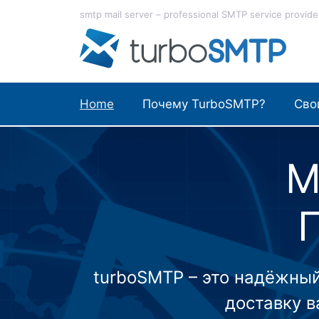
Перейти
smtp mail server – professional SMTP service provide
к
содержимому
Home
Почему TurboSMTP?
Сво
М
turboSMTP – это надёжный
доставку 