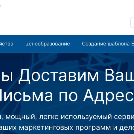
r
йства
ценообразование
Создание шаблона E
ы Доставим Ва
Письма по Адрес
, мощный, легко используемый серв
ваших маркетинговых программ и дел