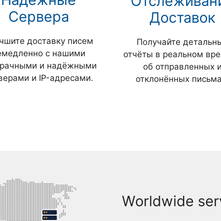
Отслеживан
Сервера
Доставок
чшите доставку писем
Получайте детальн
емедленно с нашими
отчёты в реальном вр
зрачными и надёжными
об отправленных 
верами и IP-адресами.
отклонённых письма
Worldwide serv