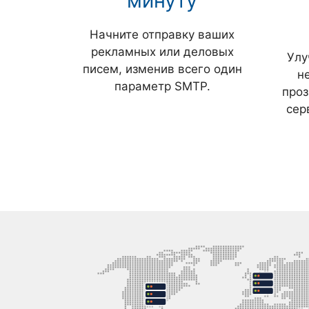
минуту
Начните отправку ваших
рекламных или деловых
Улу
писем, изменив всего один
н
параметр SMTP.
про
сер