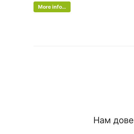
More info…
Нам дове