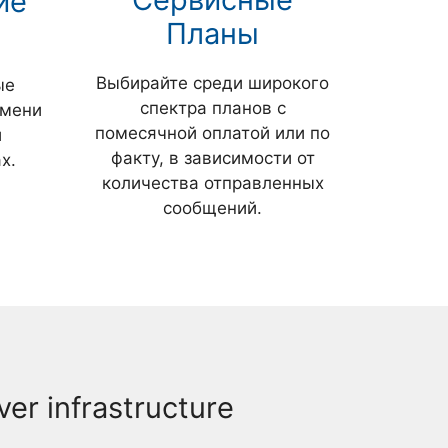
ие
Планы
Выбирайте среди широкого
ые
спектра планов с
емени
помесячной оплатой или по
и
факту, в зависимости от
х.
количества отправленных
сообщений.
er infrastructure