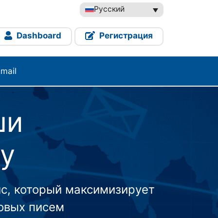
Русский
Dashboard
Регистрация
mail
ши
у
ис, который максимизирует
овых писем