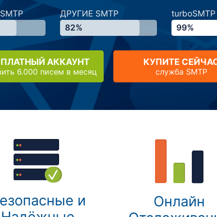
 SMTP
ДРУГИЕ SMTP
turboSMTP
82%
99%
СПЛАТНЫЙ АККАУНТ
КУПИТЕ СЕЙЧА
вить 6.000 писем в месяц
служба SMTP
езопасные и
Онлайн
Надёжные