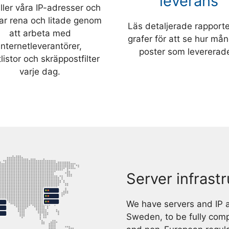
leverans
ller våra IP-adresser och
ar rena och litade genom
Läs detaljerade rapport
att arbeta med
grafer för att se hur må
Internetleverantörer,
poster som levererad
listor och skräppostfilter
varje dag.
Server infrast
We have servers and IP a
Sweden, to be fully comp