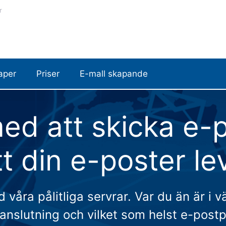
r
aper
Priser
E-mall skapande
ed att skicka e-p
tt din e-poster le
våra pålitliga servrar. Var du än är i 
tanslutning och vilket som helst e-post