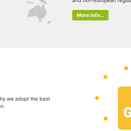
and non-European regula
More info…
 why we adopt the best
on.