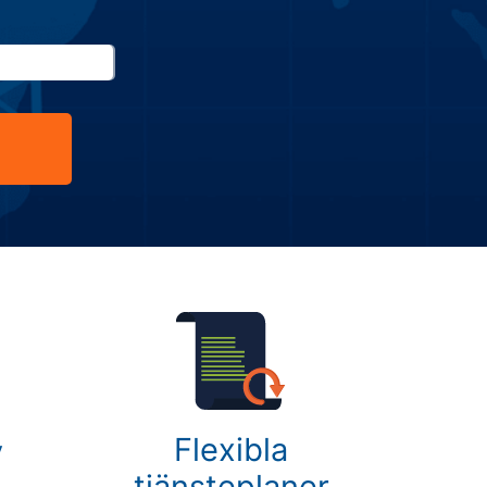
Flexibla
v
tjänsteplaner