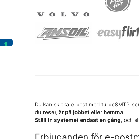
Du kan skicka e-post med turboSMTP-ser
du
reser, är på jobbet eller hemma
.
Ställ in systemet endast en gång
, och s
Erbjudanden för e-post