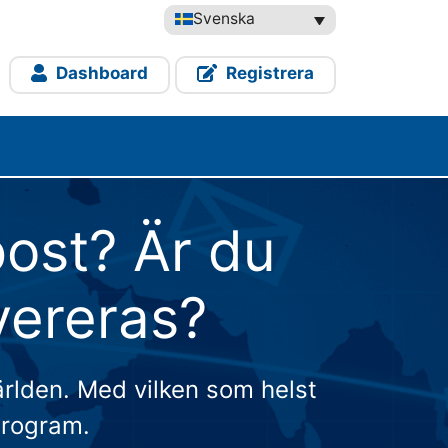
Svenska
Dashboard
Registrera
ost? Är du
vereras?
världen. Med vilken som helst
program.