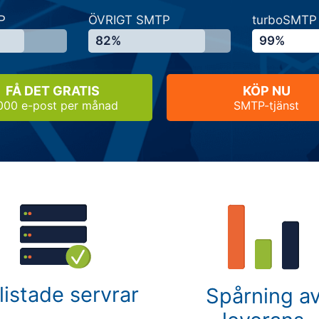
P
ÖVRIGT SMTP
turboSMTP
82%
99%
FÅ DET GRATIS
KÖP NU
000 e-post per månad
SMTP-tjänst
tlistade servrar
Spårning a