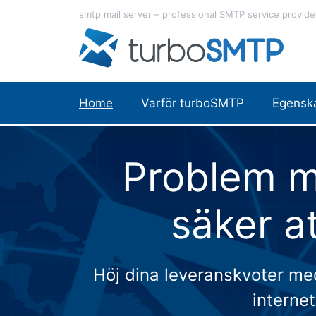
Hoppa
smtp mail server – professional SMTP service provide
till
innehåll
Home
Varför turboSMTP
Egensk
Problem m
säker a
Höj dina leveranskvoter med 
interne