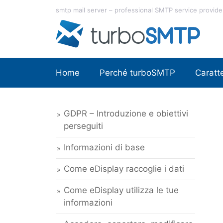
Vai
smtp mail server – professional SMTP service provide
al
contenuto
Home
Perché turboSMTP
Caratte
GDPR – Introduzione e obiettivi
perseguiti
Informazioni di base
Come eDisplay raccoglie i dati
Come eDisplay utilizza le tue
informazioni