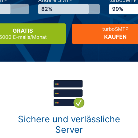
MTP
Andere SMTP
turboSMTP
82%
99%
turboSMTP
GRATIS
KAUFEN
6000 E-mails/Monat
Sichere und verlässliche
Server