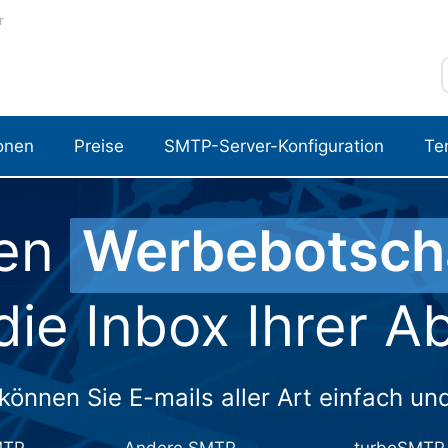
r
onen
Preise
SMTP-Server-Konfiguration
Te
en
Werbebotsch
 die Inbox Ihrer 
önnen Sie E-mails aller Art einfach un