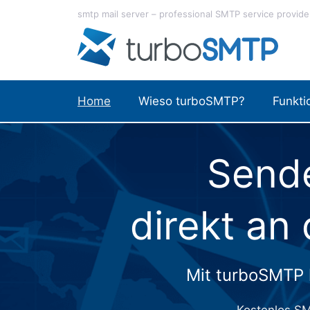
Zum
smtp mail server – professional SMTP service provide
Inhalt
springen
Home
Wieso turboSMTP?
Funkti
Send
direkt an
Mit turboSMTP k