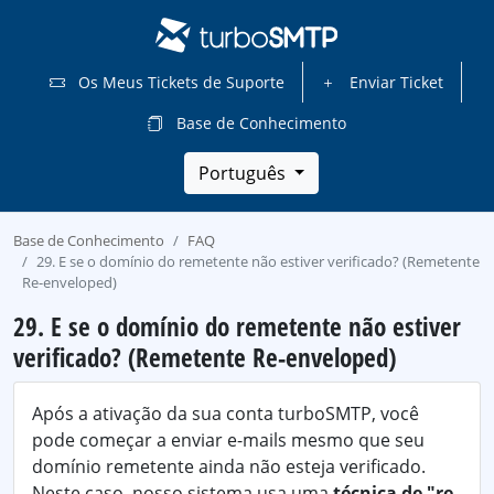
Os Meus Tickets de Suporte
Enviar Ticket
Base de Conhecimento
Português
Base de Conhecimento
FAQ
29. E se o domínio do remetente não estiver verificado? (Remetente
Re-enveloped)
29. E se o domínio do remetente não estiver
verificado? (Remetente Re-enveloped)
Após a ativação da sua conta turboSMTP, você
pode começar a enviar e-mails mesmo que seu
domínio remetente ainda não esteja verificado.
Neste caso, nosso sistema usa uma
técnica de "re-