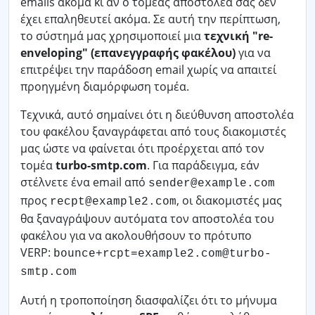
emails ακόμα κι αν ο τομέας αποστολέα σας δεν
έχει επαληθευτεί ακόμα. Σε αυτή την περίπτωση,
το σύστημά μας χρησιμοποιεί μια
τεχνική "re-
enveloping" (επανεγγραφής φακέλου)
για να
επιτρέψει την παράδοση email χωρίς να απαιτεί
προηγμένη διαμόρφωση τομέα.
Τεχνικά, αυτό σημαίνει ότι η διεύθυνση αποστολέα
του φακέλου ξαναγράφεται από τους διακομιστές
μας ώστε να φαίνεται ότι προέρχεται από τον
τομέα
turbo-smtp.com
. Για παράδειγμα, εάν
στέλνετε ένα email από
sender@example.com
προς
, οι διακομιστές μας
recpt@example2.com
θα ξαναγράψουν αυτόματα τον αποστολέα του
φακέλου για να ακολουθήσουν το πρότυπο
VERP:
bounce+rcpt=example2.com@turbo-
smtp.com
Αυτή η τροποποίηση διασφαλίζει ότι το μήνυμα