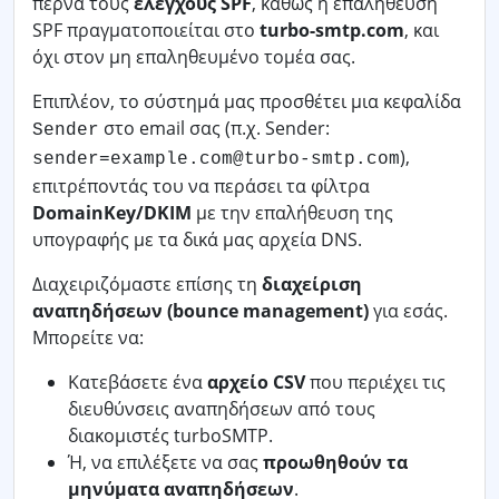
περνά τους
ελέγχους SPF
, καθώς η επαλήθευση
SPF πραγματοποιείται στο
turbo-smtp.com
, και
όχι στον μη επαληθευμένο τομέα σας.
Επιπλέον, το σύστημά μας προσθέτει μια κεφαλίδα
στο email σας (π.χ. Sender:
Sender
),
sender=example.com@turbo-smtp.com
επιτρέποντάς του να περάσει τα φίλτρα
DomainKey/DKIM
με την επαλήθευση της
υπογραφής με τα δικά μας αρχεία DNS.
Διαχειριζόμαστε επίσης τη
διαχείριση
αναπηδήσεων (bounce management)
για εσάς.
Μπορείτε να:
Κατεβάσετε ένα
αρχείο CSV
που περιέχει τις
διευθύνσεις αναπηδήσεων από τους
διακομιστές turboSMTP.
Ή, να επιλέξετε να σας
προωθηθούν τα
μηνύματα αναπηδήσεων
.