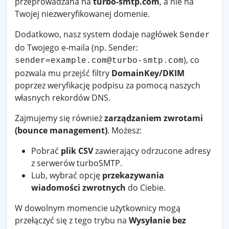
przeprowadzana na
turbo-smtp.com
, a nie na
Twojej niezweryfikowanej domenie.
Dodatkowo, nasz system dodaje nagłówek
Sender
do Twojego e-maila (np. Sender:
), co
sender=example.com@turbo-smtp.com
pozwala mu przejść filtry
DomainKey/DKIM
poprzez weryfikację podpisu za pomocą naszych
własnych rekordów DNS.
Zajmujemy się również
zarządzaniem zwrotami
(bounce management)
. Możesz:
Pobrać
plik CSV
zawierający odrzucone adresy
z serwerów turboSMTP.
Lub, wybrać opcję
przekazywania
wiadomości zwrotnych
do Ciebie.
W dowolnym momencie użytkownicy mogą
przełączyć się z tego trybu na
Wysyłanie bez