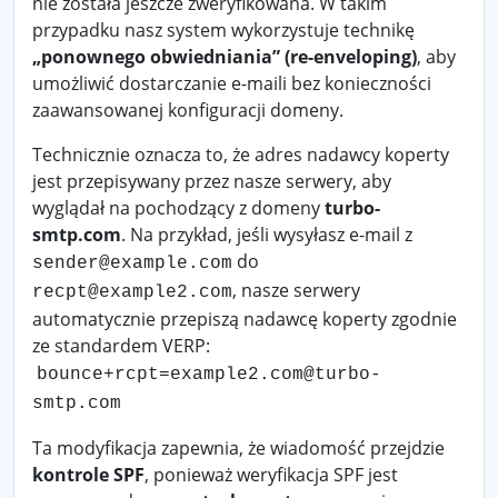
nie została jeszcze zweryfikowana. W takim
przypadku nasz system wykorzystuje technikę
„ponownego obwiedniania” (re-enveloping)
, aby
umożliwić dostarczanie e-maili bez konieczności
zaawansowanej konfiguracji domeny.
Technicznie oznacza to, że adres nadawcy koperty
jest przepisywany przez nasze serwery, aby
wyglądał na pochodzący z domeny
turbo-
smtp.com
. Na przykład, jeśli wysyłasz e-mail z
do
sender@example.com
, nasze serwery
recpt@example2.com
automatycznie przepiszą nadawcę koperty zgodnie
ze standardem VERP:
bounce+rcpt=example2.com@turbo-
smtp.com
Ta modyfikacja zapewnia, że wiadomość przejdzie
kontrole SPF
, ponieważ weryfikacja SPF jest