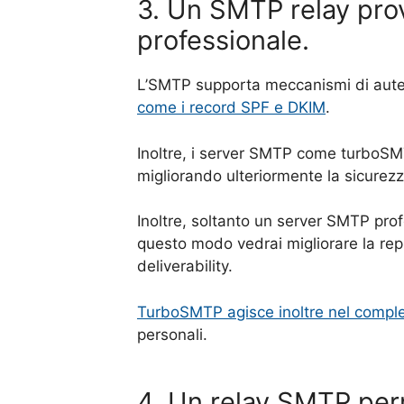
3. Un SMTP relay provi
professionale.
L’SMTP supporta meccanismi di aut
come i record SPF e DKIM
.
Inoltre, i server SMTP come turboSMTP
migliorando ulteriormente la sicurezz
Inoltre, soltanto un server SMTP prof
questo modo vedrai migliorare la reput
deliverability.
TurboSMTP agisce inoltre nel comple
personali.
4. Un relay SMTP perm