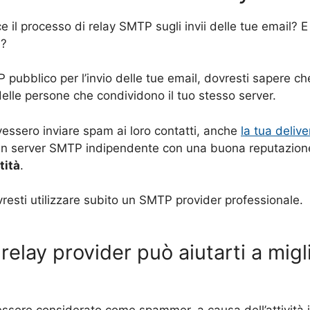
 il processo di relay SMTP sugli invii delle tue email? 
P?
P pubblico per l’invio delle tue email, dovresti sapere 
le persone che condividono il tuo stesso server.
dovessero inviare spam ai loro contatti, anche
la tua delive
 un server SMTP indipendente con una buona reputazion
tità
.
ovresti utilizzare subito un SMTP provider professionale.
relay provider può aiutarti a migl
i essere considerato come spammer, a causa dell’attività 