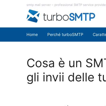
Vai
smtp mail server – professional SMTP service provide
al
contenuto
Home
Perché turboSMTP
Caratte
Cosa è un SMT
gli invii delle 