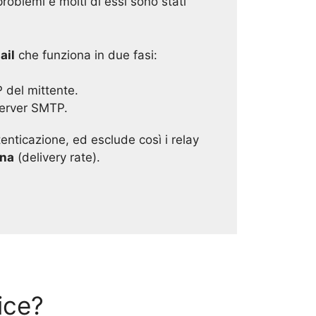
problemi e molti di essi sono stati
ail
che funziona in due fasi:
P del mittente.
server SMTP.
enticazione, ed esclude così i relay
gna
(delivery rate).
ice?