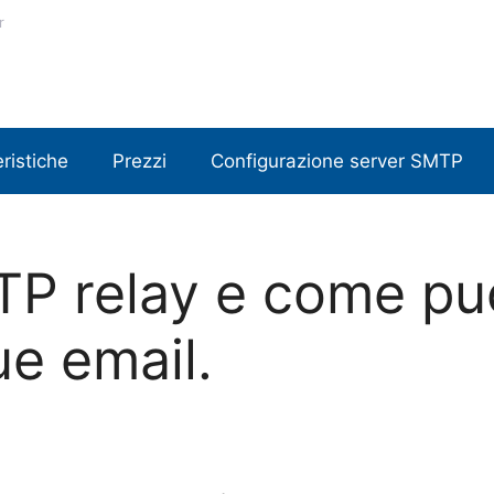
r
ristiche
Prezzi
Configurazione server SMTP
P relay e come può
tue email.