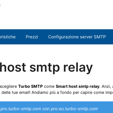
r
ristiche
Prezzi
Configurazione server SMTP
 host smtp relay
 scegliere
Turbo SMTP
come
Smart host smtp relay
. Anzi,
lity delle tue email! Andiamo più a fondo per capire come 
i
pro.turbo-smtp.com
con
pro.eu.turbo-smtp.com