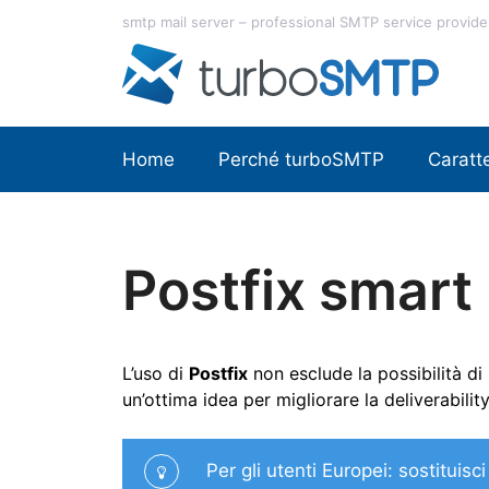
Vai
smtp mail server – professional SMTP service provide
al
contenuto
Home
Perché turboSMTP
Caratte
Postfix smart
L’uso di
Postfix
non esclude la possibilità di
un’ottima idea per migliorare la deliverabi
Per gli utenti Europei: sostituisc