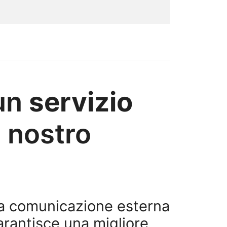
 un
servizio
l nostro
la comunicazione esterna
arantisce una migliore