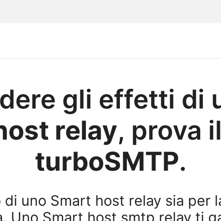
dere gli effetti di
host relay
, prova i
turboSMTP
.
 di uno Smart host relay sia per 
a. Uno Smart host smtp relay ti g