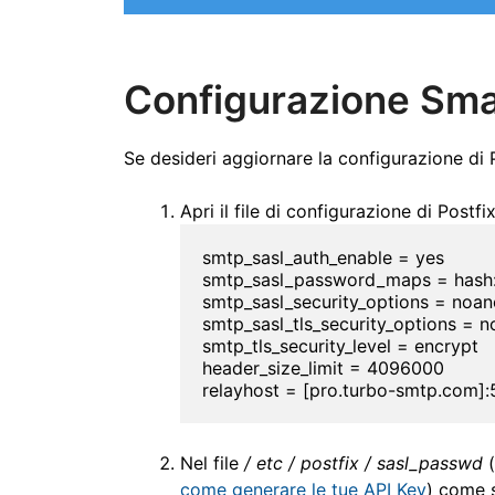
Configurazione Smar
Se desideri aggiornare la configurazione di 
Apri il file di configurazione di Postf
smtp_sasl_auth_enable = yes

smtp_sasl_password_maps = hash:/
smtp_sasl_security_options = noa
smtp_sasl_tls_security_options = 
smtp_tls_security_level = encrypt

header_size_limit = 4096000

relayhost = [pro.turbo-smtp.com]:
Nel file
/ etc / postfix / sasl_passwd
(
come generare le tue API Key
) come 