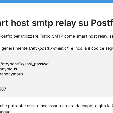
t host smtp relay su Postf
Postfix per utilizzare Turbo SMTP come smart host relay, seg
ix generalmente (
/etc/postfix/main.cf
) e incolla il codice se
etc/postfix/sasl_passwd

nonymous

noanonymous

587
che potrebbe essere necessario creare daccapo) digita la
segue: