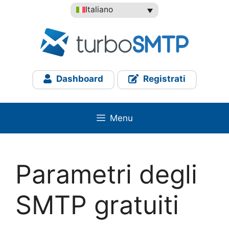
Vai
Italiano
al
contenuto
Dashboard
Registrati
Menu
Parametri degli
SMTP gratuiti