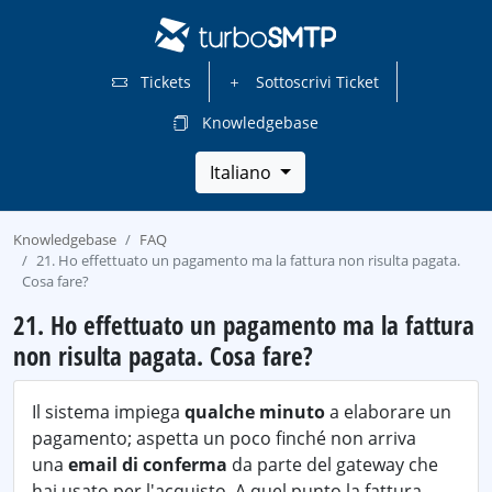
Tickets
Sottoscrivi Ticket
Knowledgebase
Italiano
Knowledgebase
FAQ
21. Ho effettuato un pagamento ma la fattura non risulta pagata.
Cosa fare?
21. Ho effettuato un pagamento ma la fattura
non risulta pagata. Cosa fare?
Il sistema impiega
qualche minuto
a elaborare un
pagamento; aspetta un poco finché non arriva
una
email di conferma
da parte del gateway che
hai usato per l'acquisto. A quel punto la fattura