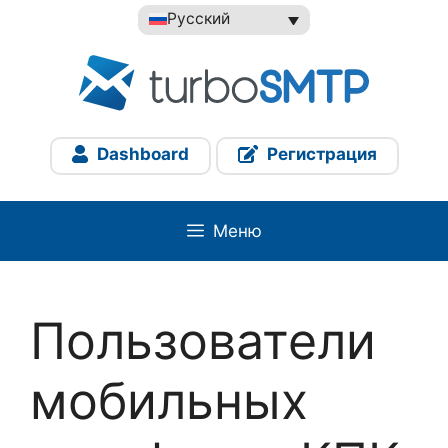
Перейти
Русский
к
содержимому
Dashboard
Регистрация
Меню
Пользователи
мобильных