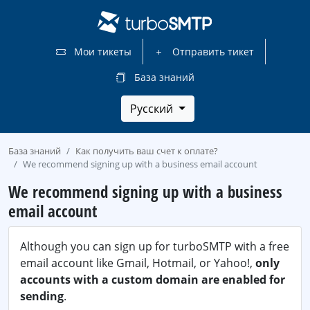
Мои тикеты
Отправить тикет
База знаний
Русский
База знаний
Как получить ваш счет к оплате?
We recommend signing up with a business email account
We recommend signing up with a business
email account
Although you can sign up for turboSMTP with a free
email account like Gmail, Hotmail, or Yahoo!,
only
accounts with a custom domain are enabled for
sending
.