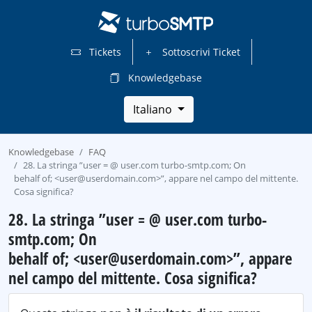
Tickets
Sottoscrivi Ticket
Knowledgebase
Italiano
Knowledgebase
FAQ
28. La stringa ”user = @ user.com turbo-smtp.com; On
behalf of; <user@userdomain.com>”, appare nel campo del mittente.
Cosa significa?
28. La stringa ”user = @ user.com turbo-
smtp.com; On
behalf of; <user@userdomain.com>”, appare
nel campo del mittente. Cosa significa?