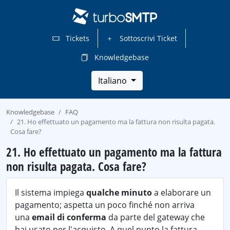
Tickets
Sottoscrivi Ticket
Knowledgebase
Italiano
Knowledgebase
FAQ
21. Ho effettuato un pagamento ma la fattura non risulta pagata.
Cosa fare?
21. Ho effettuato un pagamento ma la fattura
non risulta pagata. Cosa fare?
Il sistema impiega
qualche minuto
a elaborare un
pagamento; aspetta un poco finché non arriva
una
email di conferma
da parte del gateway che
hai usato per l'acquisto. A quel punto la fattura