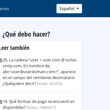
Español
entos
. ¿Qué debo hacer?
Leer también
28. La cadena “user = user.com @ turbo-
smtp.com; En nombre de;
abc<user@userdomain.com>”, aparece
en el campo del remitente destinatario
¿Quéquiere decir?
(Vistas: 825723)
18. Qué formas de pago se encuentran
disponibles?
(Vistas: 23885577)