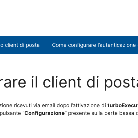
o client di posta
Come configurare l’autenticazione 
re il client di pos
zione ricevuti via email dopo l’attivazione di
turboExecu
 pulsante “
Configurazione
” presente sulla parte bassa 