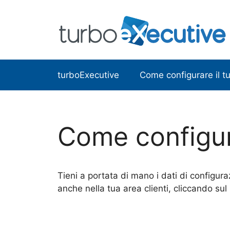
Vai
al
contenuto
turboExecutive
Come configurare il tu
Come configura
Tieni a portata di mano i dati di configura
anche nella tua area clienti, cliccando sul