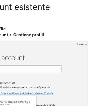
unt esistente
File
ount
>
Gestione profili