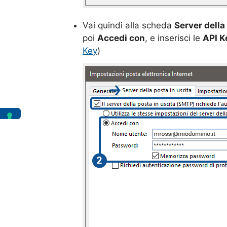
Vai quindi alla scheda
Server della
poi
Accedi con
, e inserisci le
API K
Key
)