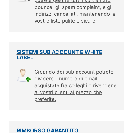
potrete gestire tutti i soft e hard
bounce, gli spam complaint, e gli
indirizzi cancellati, mantenendo le
vostre liste pulite e sicure.
SISTEMI SUB ACCOUNT E WHITE
LABEL
Creando dei sub account potrete
dividere il numero di email
acquistate fra colleghi o rivenderle
ai vostri clienti al prezzo che
preferite.
RIMBORSO GARANTITO