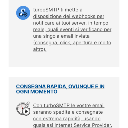
turboSMTP ti mette a
disposizione dei webhooks per
notificare ai tuoi server, in tempo
reale, quali eventi si verificano per
una singola email inviata
(consegna, click, apertura e molto
altro).
CONSEGNA RAPIDA, OVUNQUE E IN
OGNI MOMENTO
Con turboSMTP le vostre email
saranno spedite e consegnate
con estrema rapidità, usando
qualsiasi Internet Service Provider.