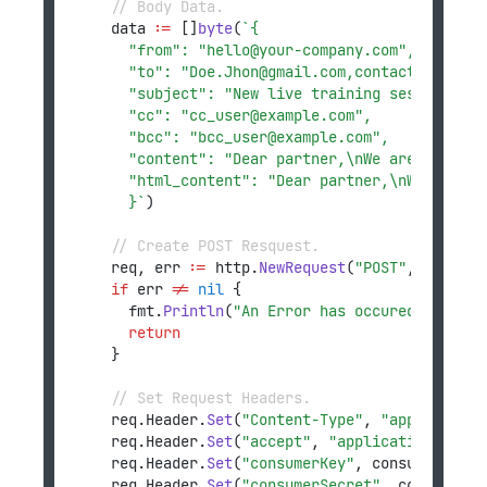
// Body Data.
	data 
:=
 []
byte
(
`{
		"from": "hello@your-company.com",
		"to": "Doe.Jhon@gmail.com,contact@global
		"subject": "New live training session",
		"cc": "cc_user@example.com",
		"bcc": "bcc_user@example.com",
		"content": "Dear partner,\nWe are delig
		"html_content": "Dear partner,\nWe are 
		}`
)
// Create POST Resquest.
	req, err 
:=
 http.
NewRequest
(
"POST"
, url, by
if
 err 
!=
nil
 {
		fmt.
Println
(
"An Error has occured:"
, err)
return
	}
// Set Request Headers.
	req.Header.
Set
(
"Content-Type"
, 
"application
	req.Header.
Set
(
"accept"
, 
"application/json"
	req.Header.
Set
(
"consumerKey"
, consumerkey)
	req.Header.
Set
(
"consumerSecret"