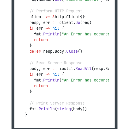
// Perform HTTP Request.
	client 
:=
&
http.Client{}
	resp, err 
:=
 client.
Do
(req)
if
 err 
!=
nil
 {
		fmt.
Println
(
"An Error has occured sending
return
	}
defer
 resp.Body.
Close
()
// Read Server Response
	body, err 
:=
 ioutil.
ReadAll
(resp.Body)
if
 err 
!=
nil
 {
		fmt.
Println
(
"An Error has occured reading
return
	}
// Print Server Response
	fmt.
Println
(
string
(body))
}