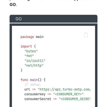
GO
.
GO
package
 main
import
 (
"bytes"
"fmt"
"io/ioutil"
"net/http"
)
func
main
() {
// setup.
	url 
:=
"https://api.turbo-smtp.com/api/v2/m
	consumerkey 
:=
"<CONSUMER_KEY>"
	consumerSecret 
:=
"<CONSUMER_SECRET>"