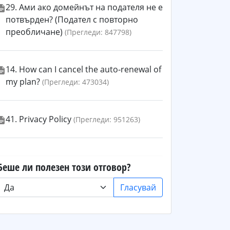
29. Ами ако домейнът на подателя не е
потвърден? (Подател с повторно
преобличане)
(Прегледи: 847798)
14. How can I cancel the auto-renewal of
my plan?
(Прегледи: 473034)
41. Privacy Policy
(Прегледи: 951263)
Беше ли полезен този отговор?
Гласувай