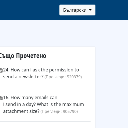
Български
Също Прочетено
24. How can I ask the permission to
send a newsletter?
(Прегледи: 520379)
16. How many emails can
I send in a day? What is the maximum
attachment size?
(Прегледи: 905790)