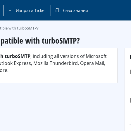
Изпрати Ticket
база знания
atible with turboSMTP?
mpatible with turboSMTP?
th turboSMTP
, including all versions of Microsoft
utlook Express, Mozilla Thunderbird, Opera Mail,
ore.