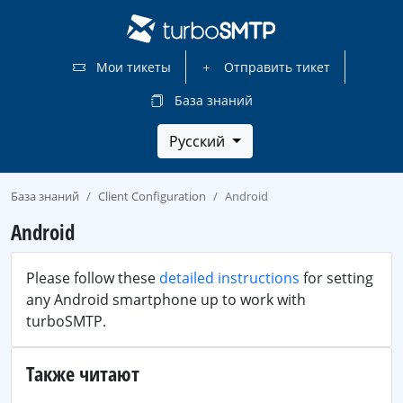
Мои тикеты
Отправить тикет
База знаний
Русский
База знаний
Client Configuration
Android
Android
Please follow these
detailed instructions
for setting
any Android smartphone up to work with
turboSMTP.
Также читают