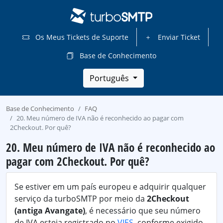
Os Meus Tickets de Suporte
Enviar Ticket
Base de Conhecimento
Português
Base de Conhecimento
FAQ
20. Meu número de IVA não é reconhecido ao pagar com
2Checkout. Por quê?
20. Meu número de IVA não é reconhecido ao
pagar com 2Checkout. Por quê?
Se estiver em um país europeu e adquirir qualquer
serviço da turboSMTP por meio da
2Checkout
(antiga Avangate)
, é necessário que seu número
de IVA esteja registrado no
VIES
, conforme exigido