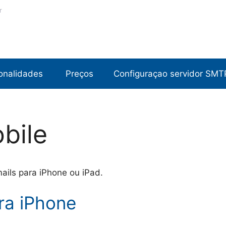
r
onalidades
Preços
Configuraçao servidor SMT
bile
ails para iPhone ou iPad.
ra iPhone