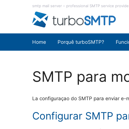
Saltar
smtp mail server – professional SMTP service provide
para
o
conteúdo
Home
Porquê turboSMTP?
Funci
SMTP para mo
La configuraçao do SMTP para enviar e-m
Configurar SMTP pa