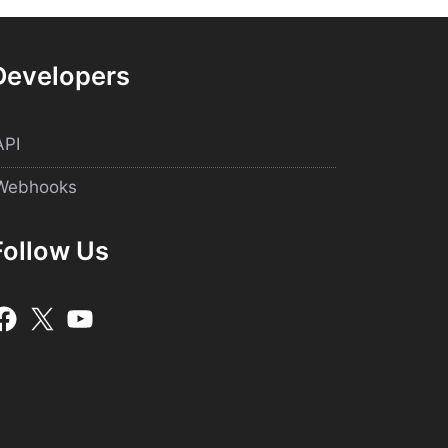
Developers
API
Webhooks
Follow Us