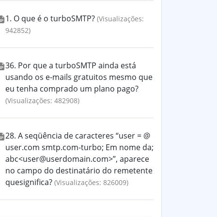
1. O que é o turboSMTP?
(Visualizações:
942852)
36. Por que a turboSMTP ainda está
usando os e-mails gratuitos mesmo que
eu tenha comprado um plano pago?
(Visualizações: 482908)
28. A seqüência de caracteres “user = @
user.com smtp.com-turbo; Em nome da;
abc<user@userdomain.com>”, aparece
no campo do destinatário do remetente
quesignifica?
(Visualizações: 826009)