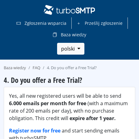
Zgłoszenia wsparcia
Prześlij zgłoszenie
Baza wiedzy
polski
Baza wiedzy
FAQ
4. Do you offer a Free Trial?
4. Do you offer a Free Trial?
Yes, all new registered users will be able to send
6.000 emails per month for free
(with a maximum
rate of 200 emails per day), with no purchase
obligation. This credit will
expire after 1 year.
Register now for free
and start sending emails
with turboSMTP.