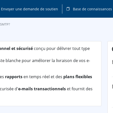
Envoyer une demande de soutien
Base de connaissances
boSMTP?
onnel et sécurisé
conçu pour délivrer tout type
liste blanche pour améliorer la livraison de vos e-
des
rapports
en temps réel et des
plans flexibles
curisée d'
e-mails transactionnels
et fournit des