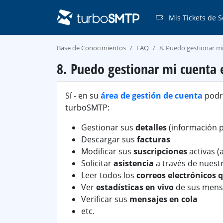
Mis Tickets de S
Base de Conocimientos
FAQ
8. Puedo gestionar mi
8. Puedo gestionar mi cuenta 
Sí - en su
área de gestión de cuenta
podrá
turboSMTP:
Gestionar sus
detalles
(información p
Descargar sus
facturas
Modificar sus
suscripciones
activas (a
Solicitar
asistencia
a través de nuestr
Leer todos los
correos electrónicos q
Ver
estadísticas en vivo
de sus mens
Verificar sus
mensajes en cola
etc.