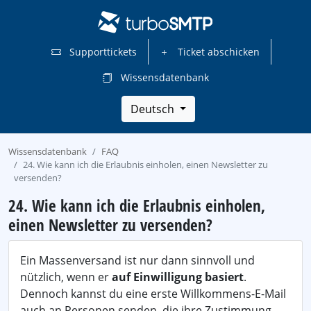
Supporttickets
Ticket abschicken
Wissensdatenbank
Deutsch
Wissensdatenbank
FAQ
24. Wie kann ich die Erlaubnis einholen, einen Newsletter zu
versenden?
24. Wie kann ich die Erlaubnis einholen,
einen Newsletter zu versenden?
Ein Massenversand ist nur dann sinnvoll und
nützlich, wenn er
auf Einwilligung basiert
.
Dennoch kannst du eine erste Willkommens-E-Mail
auch an Personen senden, die ihre Zustimmung