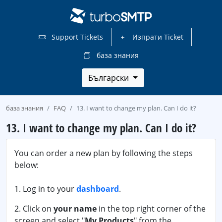
Support Tickets
Изпрати Ticket
база знания
Български
база знания
FAQ
13. I want to change my plan. Can I do it?
13. I want to change my plan. Can I do it?
You can order a new plan by following the steps
below:
1. Log in to your
dashboard
.
2. Click on
your name
in the top right corner of the
screen and select "
My Products
" from the