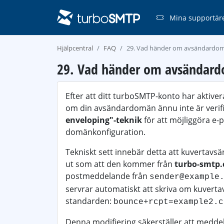
Mina supportär
Hjälpcentral
FAQ
29. Vad händer om avsändardomä
29. Vad händer om avsändardo
Efter att ditt turboSMTP-konto har aktiv
om din avsändardomän ännu inte är verifie
enveloping"-teknik
för att möjliggöra e-
domänkonfiguration.
Tekniskt sett innebär detta att kuvertavsä
ut som att den kommer från
turbo-smtp
postmeddelande från
sender@example
servrar automatiskt att skriva om kuvertav
standarden:
bounce+rcpt=example2.c
Denna modifiering säkerställer att medde