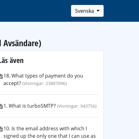
Svenska
d Avsändare)
Läs även
18. What types of payment do you
accept?
(Visningar: 23887096)
1. What is turboSMTP?
(Visningar: 943756)
10. Is the email address with which I
signed up the only one that I can use as