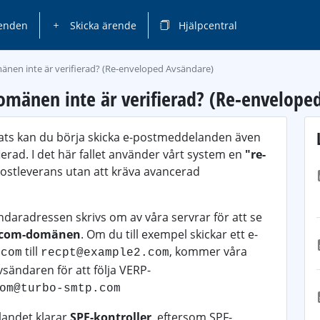
enden
Skicka ärende
Hjälpcentral
nen inte är verifierad? (Re-enveloped Avsändare)
mänen inte är verifierad? (Re-envelope
erats kan du börja skicka e-postmeddelanden även
rad. I det här fallet använder vårt system en
"re-
postleverans utan att kräva avancerad
ndaradressen skrivs om av våra servrar för att se
.com-domänen
. Om du till exempel skickar ett e-
till
, kommer våra
.com
recpt@example2.com
sändaren för att följa VERP-
om@turbo-smtp.com
landet klarar
SPF-kontroller
, eftersom SPF-