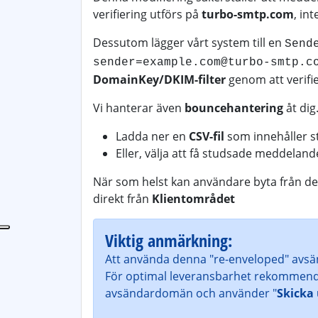
verifiering utförs på
turbo-smtp.com
, in
Dessutom lägger vårt system till en
Send
sender=example.com@turbo-smtp.c
DomainKey/DKIM-filter
genom att verifi
Vi hanterar även
bouncehantering
åt dig
Ladda ner en
CSV-fil
som innehåller s
Eller, välja att få studsade meddelan
När som helst kan användare byta från dett
direkt från
Klientområdet
Viktig anmärkning:
Att använda denna "re-enveloped" avsän
För optimal leveransbarhet rekommendera
avsändardomän och använder "
Skicka 