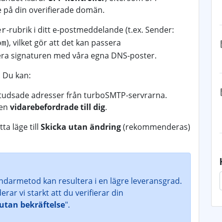
te på din overifierade domän.
-rubrik i ditt e-postmeddelande (t.ex. Sender:
er
), vilket gör att det kan passera
om
era signaturen med våra egna DNS-poster.
. Du kan:
tudsade adresser från turboSMTP-servrarna.
den
vidarebefordrade till dig
.
a läge till
Skicka utan ändring
(rekommenderas)
darmetod kan resultera i en lägre leveransgrad.
r vi starkt att du verifierar din
utan bekräftelse
".