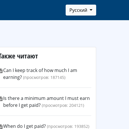
Русский
Также читают
Can I keep track of how much I am
earning?
(просмотров: 187145)
Is there a minimum amount I must earn
before I get paid?
(просмотров: 204121)
When do I get paid?
(просмотров: 193852)