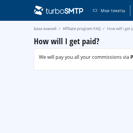
Мои тикеты
База знаний
Affiliate program FAQ
How will I get 
How will I get paid?
We will pay you all your commissions via