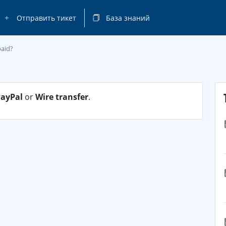
Отправить тикет
База знаний
paid?
PayPal
or
Wire transfer
.