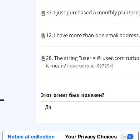
37. I just purchased a monthly plan/pre
12. I have more than one email address.
28. The string ”user = @ user.com turb
it mean?
(просмотров: 827254)
Этот ответ был полезен?
Notice at collection
Your Privacy Choices