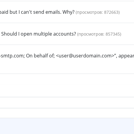
paid but I can't send emails. Why?
(просмотров: 872663)
 Should I open multiple accounts?
(просмотров: 857345)
o-smtp.com; On behalf of; <user@userdomain.com>”, appears 