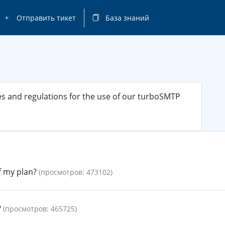
Отправить тикет
База знаний
es and regulations for the use of our turboSMTP
f my plan?
(просмотров: 473102)
?
(просмотров: 465725)