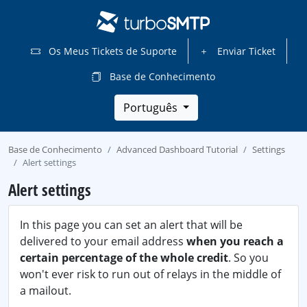
Os Meus Tickets de Suporte
Enviar Ticket
Base de Conhecimento
Português
Base de Conhecimento
Advanced Dashboard Tutorial
Settings
Alert settings
Alert settings
In this page you can set an alert that will be
delivered to your email address
when you reach a
certain percentage of the whole credit
. So you
won't ever risk to run out of relays in the middle of
a mailout.