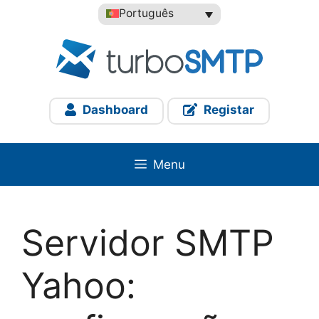
Saltar
Português
para
o
conteúdo
Dashboard
Registar
Menu
Servidor SMTP
Yahoo: