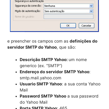
e preencher os campos com as
definições do
servidor SMTP do Yahoo
, que são:
Descrição SMTP Yahoo:
um nome
generico (ex. “SMTP”)
Endereço do servidor
SMTP
Yahoo
:
smtp.mail.yahoo.com
Usuario
SMTP
Yahoo
: a sua conta Yahoo
Mail
Password
SMTP
Yahoo
a sua password
do Yahoo Mail
Porta
SMTP
Yahoo
: 465