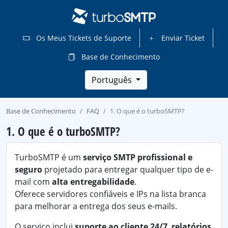
Os Meus Tickets de Suporte
Enviar Ticket
Base de Conhecimento
Português
Base de Conhecimento
FAQ
1. O que é o turboSMTP?
1. O que é o turboSMTP?
TurboSMTP é um
serviço SMTP profissional e
seguro
projetado para entregar qualquer tipo de e-
mail com
alta entregabilidade
.
Oferece servidores confiáveis e IPs na lista branca
para melhorar a entrega dos seus e-mails.
O serviço inclui
suporte ao cliente 24/7
,
relatórios