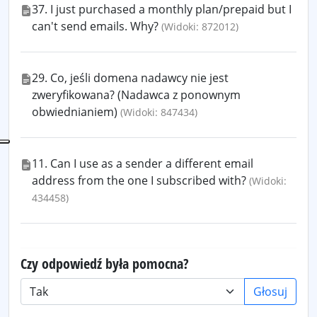
37. I just purchased a monthly plan/prepaid but I
can't send emails. Why?
(Widoki: 872012)
29. Co, jeśli domena nadawcy nie jest
zweryfikowana? (Nadawca z ponownym
obwiednianiem)
(Widoki: 847434)
11. Can I use as a sender a different email
address from the one I subscribed with?
(Widoki:
434458)
Czy odpowiedź była pomocna?
Głosuj