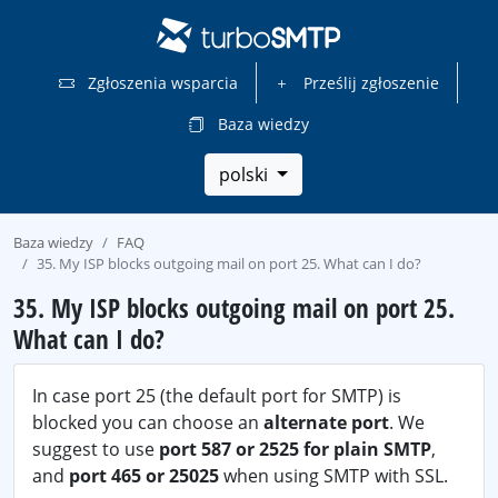
Zgłoszenia wsparcia
Prześlij zgłoszenie
Baza wiedzy
polski
Baza wiedzy
FAQ
35. My ISP blocks outgoing mail on port 25. What can I do?
35. My ISP blocks outgoing mail on port 25.
What can I do?
In case port 25 (the default port for SMTP) is
blocked you can choose an
alternate port
. We
suggest to use
port 587 or 2525 for plain SMTP
,
and
port 465 or 25025
when using SMTP with SSL.