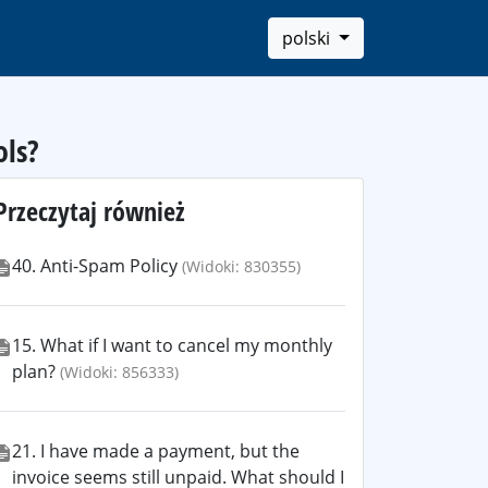
polski
ols?
Przeczytaj również
40. Anti-Spam Policy
(Widoki: 830355)
15. What if I want to cancel my monthly
plan?
(Widoki: 856333)
21. I have made a payment, but the
invoice seems still unpaid. What should I