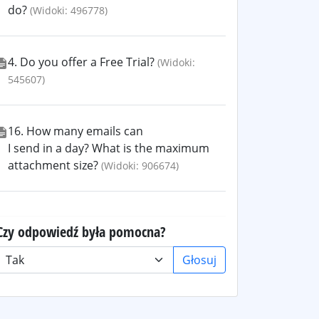
do?
(Widoki: 496778)
4. Do you offer a Free Trial?
(Widoki:
545607)
16. How many emails can
I send in a day? What is the maximum
attachment size?
(Widoki: 906674)
Czy odpowiedź była pomocna?
Głosuj