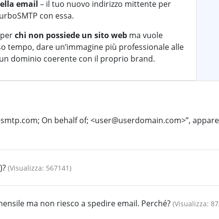
ella email
– il tuo nuovo indirizzo mittente per
e turboSMTP con essa.
 per
chi non possiede un sito web
ma vuole
sso tempo, dare un’immagine più professionale alle
un dominio coerente con il proprio brand.
o-smtp.com; On behalf of; <user@userdomain.com>”, appare n
)?
(Visualizza: 567141)
ensile ma non riesco a spedire email. Perché?
(Visualizza: 8