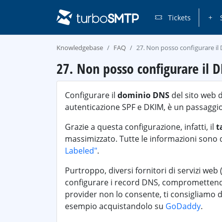
Tickets
S
Knowledgebase
FAQ
27. Non posso configurare il 
27. Non posso configurare il D
Configurare il
dominio DNS
del sito web d
autenticazione SPF e DKIM, è un passaggi
Grazie a questa configurazione, infatti, il
t
massimizzato. Tutte le informazioni sono 
Labeled"
.
Purtroppo, diversi fornitori di servizi w
configurare i record DNS, compromettendo l
provider non lo consente, ti consigliamo d
esempio acquistandolo su
GoDaddy
.