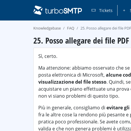
Tickets
S
Knowledgebase
FAQ
25. Posso allegare dei file P
25. Posso allegare dei file PD
Sì, certo.
Ma attenzione: abbiamo osservato che se in
posta elettronica di Microsoft,
alcune cod
visualizzazione del file stesso
. Quindi, s
acquistare un piano effettuate una prova c
non vi siano problemi di questo tipo.
Più in generale, consigliamo di
evitare gli
fra le altre cose la rendono più pesante e 
pratica poco professionale. Se avete comun
valida e che non genera problemi è utiliz