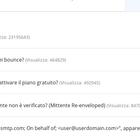
izza: 23195643)
dei bounce?
(Visualizza: 464829)
attivare il piano gratuito?
(Visualizza: 492945)
nte non è verificato? (Mittente Re-enveloped)
(Visualizza: 847
o-smtp.com; On behalf of; <user@userdomain.com>”, appare n