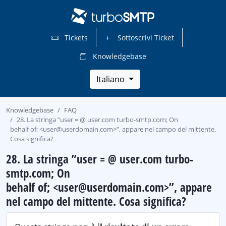
Tickets
Sottoscrivi Ticket
Knowledgebase
Italiano
Knowledgebase
FAQ
28. La stringa ”user = @ user.com turbo-smtp.com; On
behalf of; <user@userdomain.com>”, appare nel campo del mittente.
Cosa significa?
28. La stringa ”user = @ user.com turbo-
smtp.com; On
behalf of; <user@userdomain.com>”, appare
nel campo del mittente. Cosa significa?