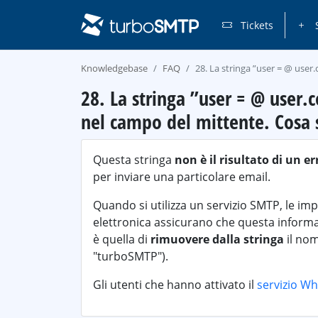
Tickets
S
Knowledgebase
FAQ
28. La stringa ”user = @ use
28. La stringa ”user = @ use
nel campo del mittente. Cosa s
Questa stringa
non è il risultato di un er
per inviare una particolare email.
Quando si utilizza un servizio SMTP, le imp
elettronica assicurano che questa inform
è quella di
rimuovere dalla stringa
il nom
"turboSMTP").
Gli utenti che hanno attivato il
servizio Wh