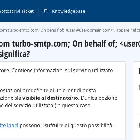
ottoscrivi Ticket
Knowledgebase
r.com turbo-smtp.com; On behalf of; <user@userdomain.com>”, appare nel ca
r.com turbo-smtp.com; On behalf of; <us
ignifica?
rore
. Contiene informazioni sul servizio utilizzato
ostazioni predefinite di un client di posta
azione sia
visibile al destinatario
. L'unica opzione
e del servizio utilizzato (in questo caso
ite label
possono usufruire di questo possibilità.