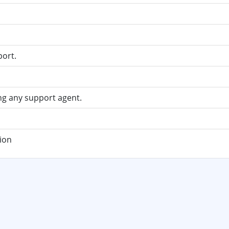
ort.
ng any support agent.
ion