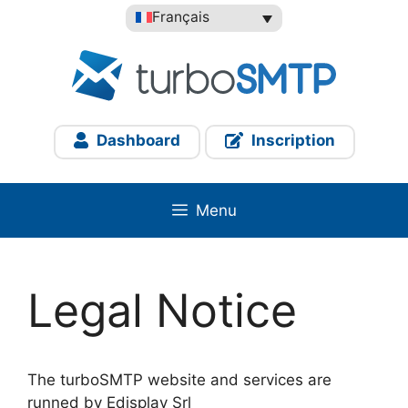
Aller
Français
au
contenu
Dashboard
Inscription
Menu
Legal Notice
The turboSMTP website and services are
runned by Edisplay Srl