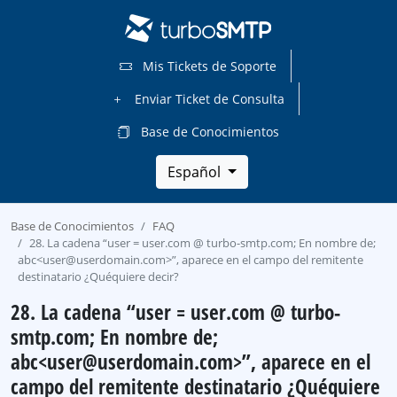
Mis Tickets de Soporte
Enviar Ticket de Consulta
Base de Conocimientos
Español
Base de Conocimientos
FAQ
28. La cadena “user = user.com @ turbo-smtp.com; En nombre de;
abc<user@userdomain.com>”, aparece en el campo del remitente
destinatario ¿Quéquiere decir?
28. La cadena “user = user.com @ turbo-
smtp.com; En nombre de;
abc<user@userdomain.com>”, aparece en el
campo del remitente destinatario ¿Quéquiere