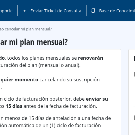
oporte
Enviar Ticket de Consulta
Base de Conocimi
seo cancelar mi plan mensual?
lar mi plan mensual?
do
, todos los planes mensuales se
renovarán
acturación del plan (mensual o anual).
alquier momento
cancelando su suscripción
P
.
n ciclo de facturación posterior, debe
enviar su
os
15 días
antes de la fecha de facturación.
on menos de 15 días de antelación a una fecha de
ión automática de un (1) ciclo de facturación