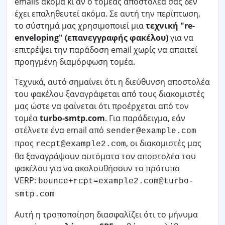
emails ακόμα κι αν ο τομέας αποστολέα σας δεν
έχει επαληθευτεί ακόμα. Σε αυτή την περίπτωση,
το σύστημά μας χρησιμοποιεί μια
τεχνική "re-
enveloping" (επανεγγραφής φακέλου)
για να
επιτρέψει την παράδοση email χωρίς να απαιτεί
προηγμένη διαμόρφωση τομέα.
Τεχνικά, αυτό σημαίνει ότι η διεύθυνση αποστολέα
του φακέλου ξαναγράφεται από τους διακομιστές
μας ώστε να φαίνεται ότι προέρχεται από τον
τομέα
turbo-smtp.com
. Για παράδειγμα, εάν
στέλνετε ένα email από
sender@example.com
προς
, οι διακομιστές μας
recpt@example2.com
θα ξαναγράψουν αυτόματα τον αποστολέα του
φακέλου για να ακολουθήσουν το πρότυπο
VERP:
bounce+rcpt=example2.com@turbo-
smtp.com
Αυτή η τροποποίηση διασφαλίζει ότι το μήνυμα