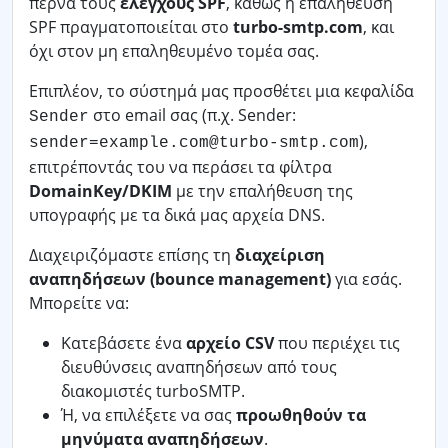
περνά τους
ελέγχους SPF
, καθώς η επαλήθευση
SPF πραγματοποιείται στο
turbo-smtp.com
, και
όχι στον μη επαληθευμένο τομέα σας.
Επιπλέον, το σύστημά μας προσθέτει μια κεφαλίδα
στο email σας (π.χ. Sender:
Sender
),
sender=example.com@turbo-smtp.com
επιτρέποντάς του να περάσει τα φίλτρα
DomainKey/DKIM
με την επαλήθευση της
υπογραφής με τα δικά μας αρχεία DNS.
Διαχειριζόμαστε επίσης τη
διαχείριση
αναπηδήσεων (bounce management)
για εσάς.
Μπορείτε να:
Κατεβάσετε ένα
αρχείο CSV
που περιέχει τις
διευθύνσεις αναπηδήσεων από τους
διακομιστές turboSMTP.
Ή, να επιλέξετε να σας
προωθηθούν τα
μηνύματα αναπηδήσεων
.