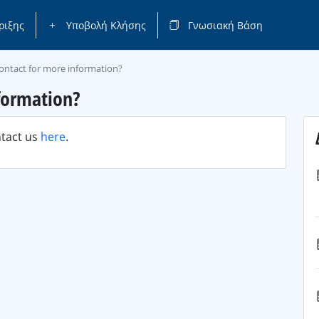
ριξης
Υποβολή Κλήσης
Γνωσιακή Βάση
ontact for more information?
formation?
ntact us
here
.