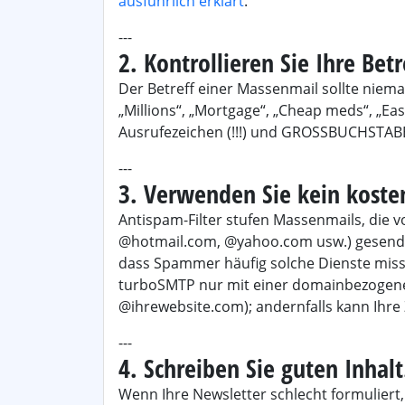
ausführlich erklärt
.
---
2. Kontrollieren Sie Ihre Betr
Der Betreff einer Massenmail sollte niema
„Millions“, „Mortgage“, „Cheap meds“, „Ea
Ausrufezeichen (!!!) und GROSSBUCHSTAB
---
3. Verwenden Sie kein koste
Antispam-Filter stufen Massenmails, die v
@hotmail.com, @yahoo.com usw.) gesendet 
dass Spammer häufig solche Dienste mis
turboSMTP nur mit einer domainbezogene
@ihrewebsite.com); andernfalls kann Ihre 
---
4. Schreiben Sie guten Inhalt
Wenn Ihre Newsletter schlecht formuliert,