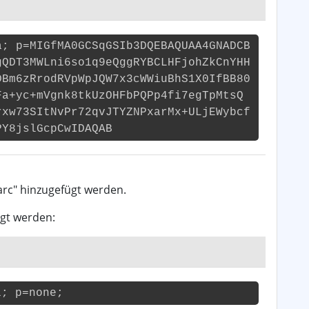
a; p=MIGfMA0GCSqGSIb3DQEBAQUAA4GNADCB
gQDT3MWLni6so1q9eQggRYBCLHFjohZkCnYHH
DBm6zRrodRVpWpJQW7x3cWWiuBhS1X0IfBB80
Fa+yc+mVgnk8tkUzOHFbPQPp4fi7egTpMtsQ
rxw73SItNvPr72qvJTYZNPxarMx+ULjEWybcf
PY8jslGcpCwIDAQAB
arc" hinzugefügt werden.
ügt werden:
1; p=none;