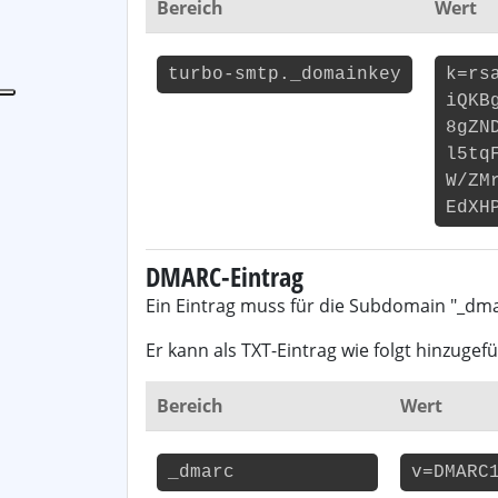
Bereich
Wert
turbo-smtp._domainkey
k=rs
iQKB
8gZN
l5tq
W/ZM
EdXH
DMARC-Eintrag
Ein Eintrag muss für die Subdomain "_dm
Er kann als TXT-Eintrag wie folgt hinzugef
Bereich
Wert
_dmarc
v=DMARC