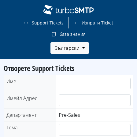
Support Tickets
Изпрати Ticket
база знания
Български
Отворете Support Tickets
Име
Имейл Адрес
Департамент
Pre-Sales
Тема