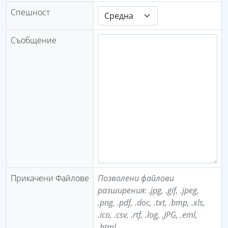
Спешност
Съобщение
Прикачени Файлове
Позволени файлови
разширения: .jpg, .gif, .jpeg,
.png, .pdf, .doc, .txt, .bmp, .xls,
.ico, .csv, .rtf, .log, .JPG, .eml,
.html